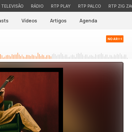
TELEVISÃO
RÁDIO
RTP PLAY
RTP PALCO
RTP ZIG ZA
asts
Vídeos
Artigos
Agenda
NO AR