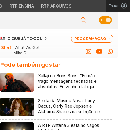
G
RTP ENSINA
RTP ARQUIVOS
Entrar
O QUE JÁ TOCOU
PROGRAMAÇÃO
03:43
What We Got
Mike D
Pode também gostar
Xullaji no Bons Sons: “Eu não
trago mensagens fechadas e
absolutas. Eu venho dialogar”
Sexta da Música Nova: Lucy
Dacus, Carly Rae Jepsen e
Alabama Shakes na seleção de 7
de agosto
A RTP Antena 3 está no Vagos