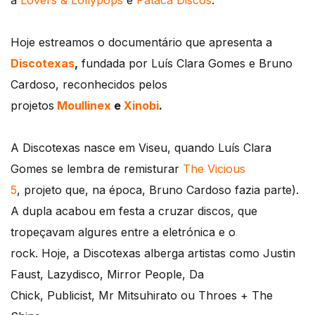
a
Lovers & Lollypops
e
Pataca Discos
.
Hoje estreamos o documentário que apresenta a
Discotexas
,
fundada por
Luís Clara Gomes
e Bruno
Cardoso,
reconhecidos
pelos
projetos
Moullinex
e
Xinobi
.
A Discotexas nasce em Viseu, quando Luís Clara
Gomes se lembra de remisturar
The Vicious
5
, projeto que, na época, Bruno Cardoso fazia parte).
A dupla acabou em festa a cruzar discos, que
tropeçavam algures entre a eletrónica e o
rock. Hoje,
a Discotexas alberga artistas como
Justin
Faust,
Lazydisco, Mirror People,
Da
Chick, Publicist, Mr Mitsuhirato ou Throes + The