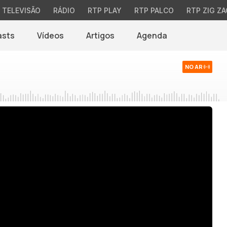
TELEVISÃO
RÁDIO
RTP PLAY
RTP PALCO
RTP ZIG ZA
asts
Vídeos
Artigos
Agenda
NO AR