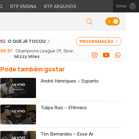
G
RTP ENSINA
RTP ARQUIVOS
Entrar
O QUE JÁ TOCOU
PROGRAMAÇÃO
09:57
Champions League (ft. Slow J
Mizzy Miles
e GSon)
Pode também gostar
André Henriques – Espanto
Tulipa Ruiz – Efêmera
Tim Bernardes – Esse Ar