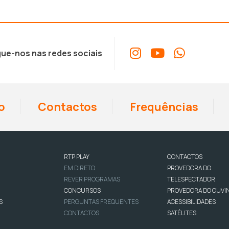
ue-nos nas redes sociais
o
Contactos
Frequências
RTP PLAY
CONTACTOS
EM DIRETO
PROVEDORA DO
REVER PROGRAMAS
TELESPECTADOR
CONCURSOS
PROVEDORA DO OUVI
S
PERGUNTAS FREQUENTES
ACESSIBILIDADES
CONTACTOS
SATÉLITES