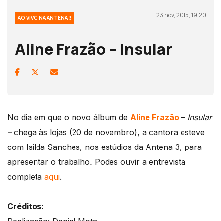
23 nov, 2015, 19:20
AO VIVO NA ANTENA 3
Aline Frazão – Insular
No dia em que o novo álbum de
Aline Frazão
–
Insular
–
chega às lojas (20 de novembro), a cantora esteve
com Isilda Sanches, nos estúdios da Antena 3, para
apresentar o trabalho
.
Podes ouvir a entrevista
completa
aqui
.
Créditos: