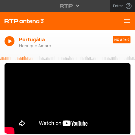
Entrar
Portugália
NO AR
Henrique Amaro