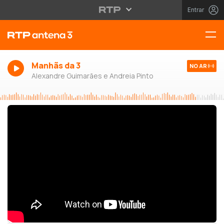
Entrar
Manhãs da 3
NO AR
Alexandre Guimarães e Andreia Pinto