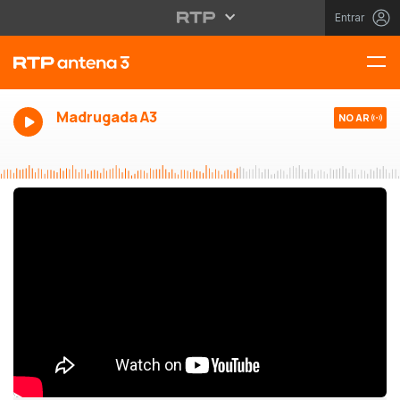
Entrar
Madrugada A3
NO AR