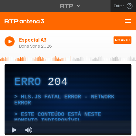
Entrar
Especial A3
NO AR
Bons Sons 2026