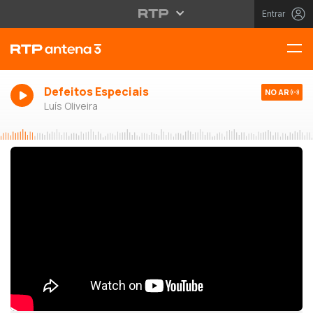
Entrar
Defeitos Especiais
NO AR
Luís Oliveira