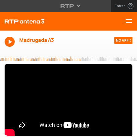
Entrar
Madrugada A3
NO AR