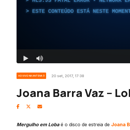
20 set, 2017, 17:38
AO VIVO NA ANTENA 3
Joana Barra Vaz – L
Mergulho em Loba
é o disco de estreia de
Joana B