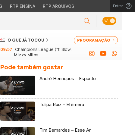
G
RTP ENSINA
RTP ARQUIVOS
Entrar
O QUE JÁ TOCOU
PROGRAMAÇÃO
09:57
Champions League (ft. Slow J
Mizzy Miles
e GSon)
Pode também gostar
André Henriques – Espanto
Tulipa Ruiz – Efêmera
Tim Bernardes – Esse Ar