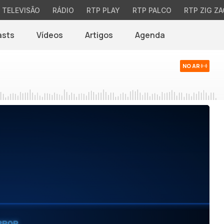
TELEVISÃO
RÁDIO
RTP PLAY
RTP PALCO
RTP ZIG ZA
asts
Vídeos
Artigos
Agenda
NO AR