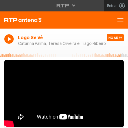
Entrar
Logo Se Vê
NO AR
Catarina Palma, Teresa Oliveira e Tiago Ribeiro