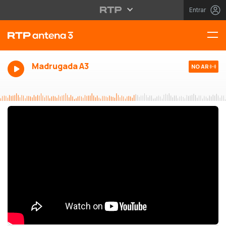
Entrar
Madrugada A3
NO AR