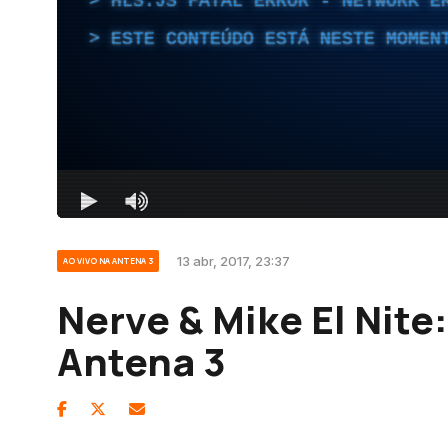
13 abr, 2017, 23:37
AO VIVO NA ANTENA 3
Nerve & Mike El Nite
Antena 3