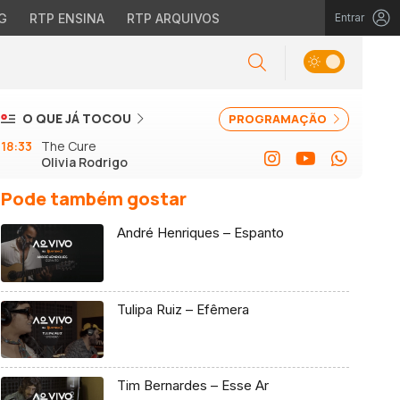
G
RTP ENSINA
RTP ARQUIVOS
Entrar
O QUE JÁ TOCOU
PROGRAMAÇÃO
18:33
The Cure
Olivia Rodrigo
Pode também gostar
André Henriques – Espanto
Tulipa Ruiz – Efêmera
Tim Bernardes – Esse Ar