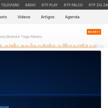
TELEVISÃO
RÁDIO
RTP PLAY
RTP PALCO
RTP ZIG ZA
asts
Vídeos
Artigos
Agenda
NO AR
sa Oliveira e Tiago Ribeiro