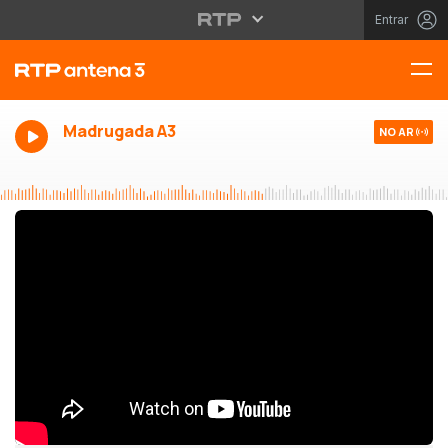
Entrar
Madrugada A3
NO AR