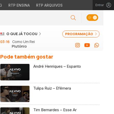
G
RTP ENSINA
RTP ARQUIVOS
Entrar
O QUE JÁ TOCOU
PROGRAMAÇÃO
03:16
Como Um Rei
Plutónio
Pode também gostar
André Henriques – Espanto
Tulipa Ruiz – Efêmera
Tim Bernardes – Esse Ar