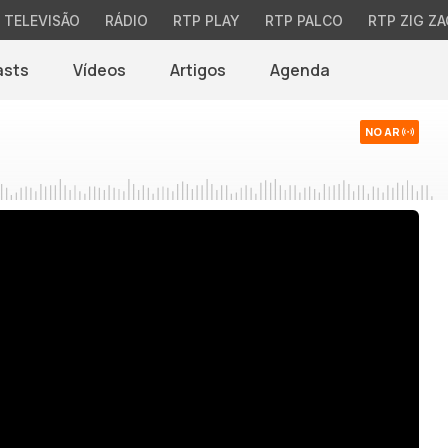
TELEVISÃO
RÁDIO
RTP PLAY
RTP PALCO
RTP ZIG ZA
asts
Vídeos
Artigos
Agenda
NO AR