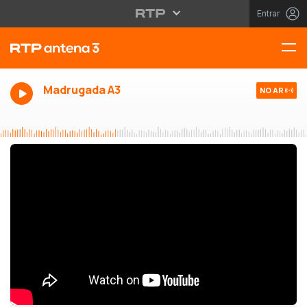
Entrar
Madrugada A3
NO AR