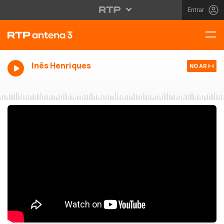
Entrar
Inês Henriques
NO AR