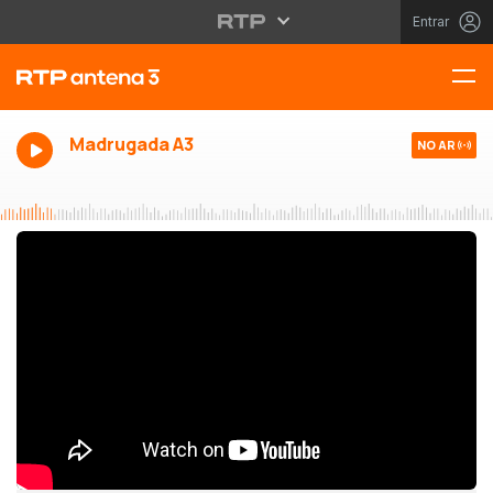
Entrar
Madrugada A3
NO AR