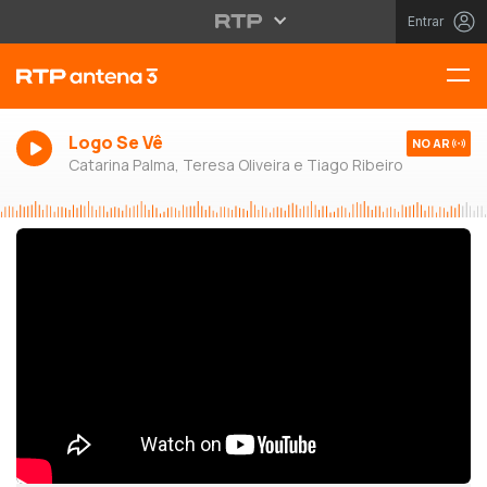
Entrar
Logo Se Vê
NO AR
Catarina Palma, Teresa Oliveira e Tiago Ribeiro