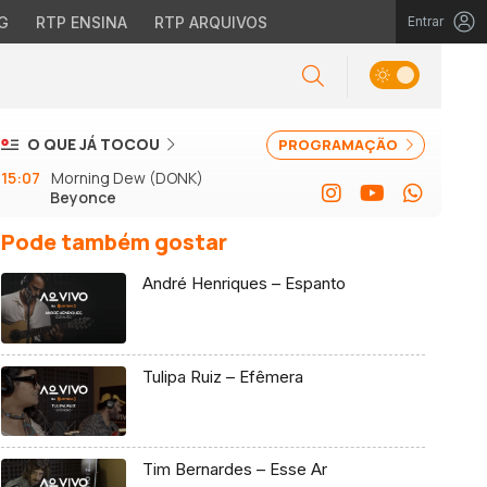
G
RTP ENSINA
RTP ARQUIVOS
Entrar
O QUE JÁ TOCOU
PROGRAMAÇÃO
15:07
Morning Dew (DONK)
Beyonce
Pode também gostar
André Henriques – Espanto
Tulipa Ruiz – Efêmera
Tim Bernardes – Esse Ar