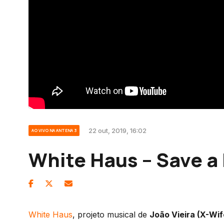
22 out, 2019, 16:02
AO VIVO NA ANTENA 3
White Haus – Save a 
White Haus
, projeto musical de
João Vieira (X-Wif