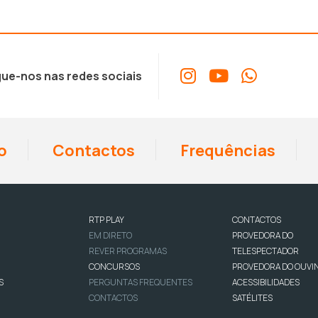
ue-nos nas redes sociais
o
Contactos
Frequências
RTP PLAY
CONTACTOS
EM DIRETO
PROVEDORA DO
REVER PROGRAMAS
TELESPECTADOR
CONCURSOS
PROVEDORA DO OUVI
S
PERGUNTAS FREQUENTES
ACESSIBILIDADES
CONTACTOS
SATÉLITES