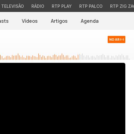
TELEVISÃO
RÁDIO
RTP PLAY
RTP PALCO
RTP ZIG ZA
asts
Vídeos
Artigos
Agenda
NO AR