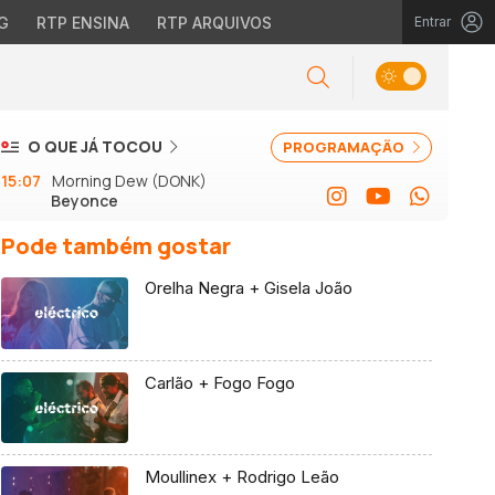
G
RTP ENSINA
RTP ARQUIVOS
Entrar
O QUE JÁ TOCOU
PROGRAMAÇÃO
15:07
Morning Dew (DONK)
Beyonce
Pode também gostar
Orelha Negra + Gisela João
Carlão + Fogo Fogo
Moullinex + Rodrigo Leão