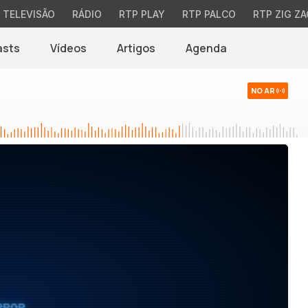
TELEVISÃO
RÁDIO
RTP PLAY
RTP PALCO
RTP ZIG ZA
asts
Vídeos
Artigos
Agenda
NO AR