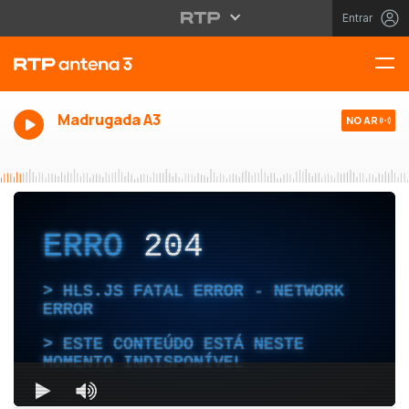
Entrar
Madrugada A3
NO AR