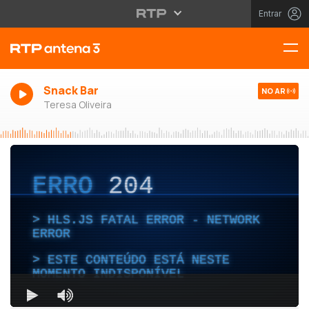
Entrar
Snack Bar
NO AR
Teresa Oliveira