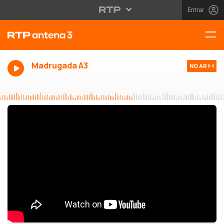
Entrar
Madrugada A3
NO AR