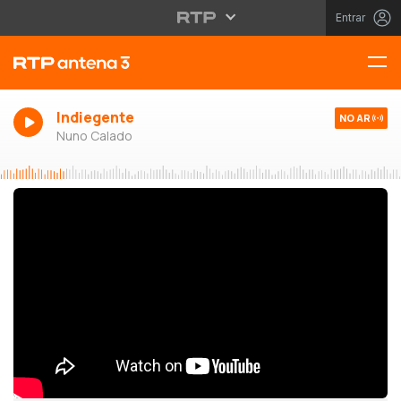
Entrar
Indiegente
NO AR
Nuno Calado