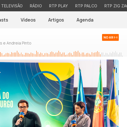
TELEVISÃO
RÁDIO
RTP PLAY
RTP PALCO
RTP ZIG ZA
asts
Vídeos
Artigos
Agenda
NO AR
 e Andreia Pinto