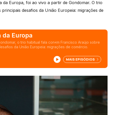
ia da Europa, foi ao vivo a partir de Gondomar. O trio
 principais desafios da União Europeia: migrações de
a da Europa
Gondomar, o trio habitual fala con«m Francisco Araújo sobre
 desafios da União Europeia: migrações de comércio.
MAIS EPISÓDIOS