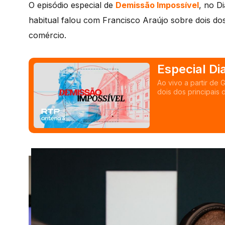
O episódio especial de
Demissão Impossível
, no D
habitual falou com Francisco Araújo sobre dois dos
comércio.
Especial Di
Ao vivo a partir de 
dois dos principais