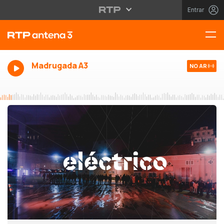
Entrar
Madrugada A3
NO AR