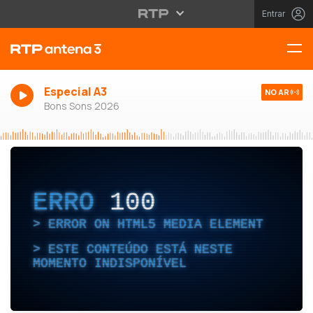
Entrar
Especial A3
NO AR
Bons Sons 2026
ERRO
100
ERROR ON HTML5 MEDIA ELEMENT
ESTE CONTEÚDO ESTÁ NESTE
MOMENTO INDISPONÍVEL