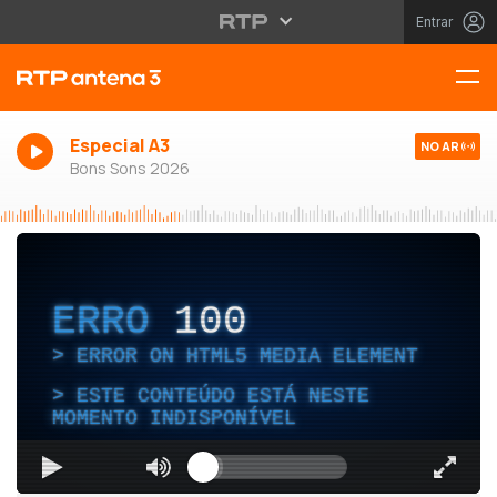
Entrar
Especial A3
NO AR
Bons Sons 2026
ERRO
100
ERROR ON HTML5 MEDIA ELEMENT
ESTE CONTEÚDO ESTÁ NESTE
MOMENTO INDISPONÍVEL