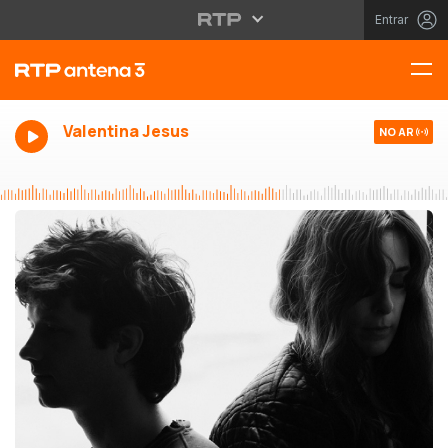
Entrar
Valentina Jesus
NO AR