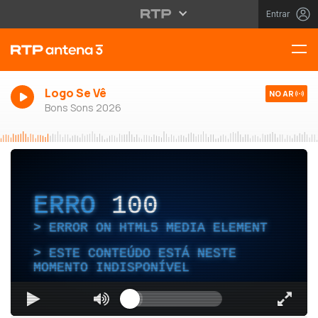
Entrar
Logo Se Vê
NO AR
Bons Sons 2026
ERRO
100
ERROR ON HTML5 MEDIA ELEMENT
ESTE CONTEÚDO ESTÁ NESTE
MOMENTO INDISPONÍVEL