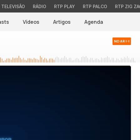
TELEVISÃO
RÁDIO
RTP PLAY
RTP PALCO
RTP ZIG ZA
asts
Vídeos
Artigos
Agenda
NO AR