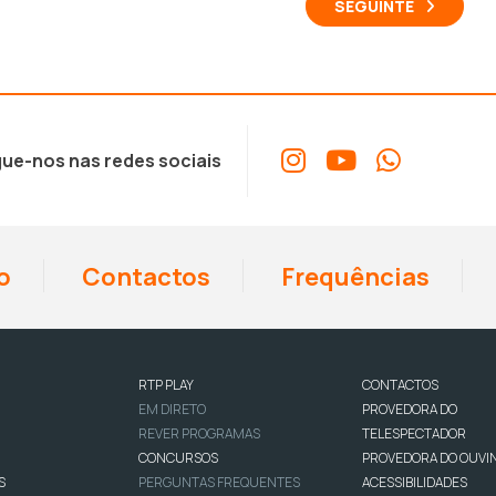
SEGUINTE
ue-nos nas redes sociais
o
Contactos
Frequências
RTP PLAY
CONTACTOS
EM DIRETO
PROVEDORA DO
REVER PROGRAMAS
TELESPECTADOR
CONCURSOS
PROVEDORA DO OUVI
S
PERGUNTAS FREQUENTES
ACESSIBILIDADES