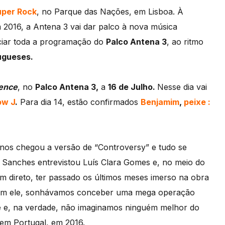
uper Rock
, no Parque das Nações, em Lisboa. À
2016, a Antena 3 vai dar palco à nova música
ciar toda a programação do
Palco Antena 3
, ao ritmo
tugueses.
ience
, no
Palco Antena 3,
a
16 de Julho.
Nesse dia vai
ow J
.
Para dia 14, estão confirmados
Benjamim
,
peixe :
nos chegou a versão de “Controversy” e tudo se
a Sanches entrevistou Luís Clara Gomes e, no meio do
m direto, ter passado os últimos meses imerso na obra
 nem ele, sonhávamos conceber uma mega operação
 e, na verdade, não imaginamos ninguém melhor do
 em Portugal, em 2016.