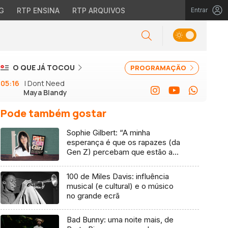
G
RTP ENSINA
RTP ARQUIVOS
Entrar
O QUE JÁ TOCOU
PROGRAMAÇÃO
05:16
I Dont Need
Maya Blandy
Pode também gostar
Sophie Gilbert: “A minha
esperança é que os rapazes (da
Gen Z) percebam que estão a
vender-lhes uma mentira”
100 de Miles Davis: influência
musical (e cultural) e o músico
no grande ecrã
Bad Bunny: uma noite mais, de