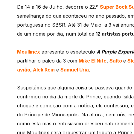
De 14 a 16 de Julho, decorre o 22.º
Super Bock S
semelhança do que aconteceu no ano passado, em 
portuguesa no SBSR. Até 31 de Maio, a 3 vai anun
de um nome por dia, num total de
12 artistas por
Moullinex
apresenta o espetáculo
A Purple Exper
partilhar o palco da 3 com
Mike El Nite
,
Salto
e
Sl
avião
,
Alek Rein
e
Samuel Úria
.
Suspeitámos que alguma coisa se passava quando 
confirmou no dia da morte de Prince, quando Isild
choque e comoção com a notícia, ele confessou, e
do Príncipe de Minneapolis. Na altura, nem nós,
como esta mas o entusiasmo cresceu naturalmente
que Moullinex para orquestrar um tributo a Prince