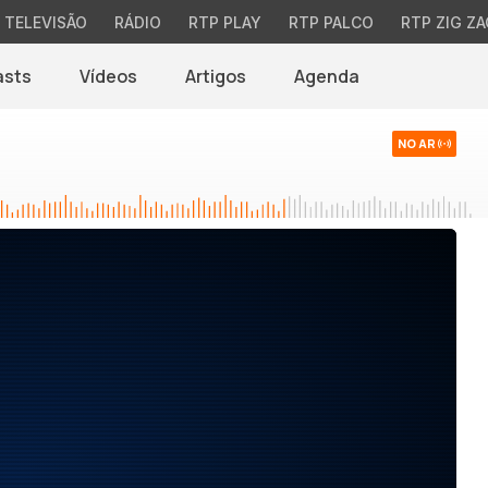
TELEVISÃO
RÁDIO
RTP PLAY
RTP PALCO
RTP ZIG ZA
asts
Vídeos
Artigos
Agenda
NO AR