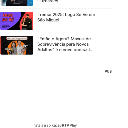
Guimarães
Tremor 2025: Logo Se Vê em
São Miguel
“Então e Agora? Manual de
Sobrevivência para Novos
Adultos” é o novo podcast
Antena 3
PUB
Instala a aplicação
RTP Play