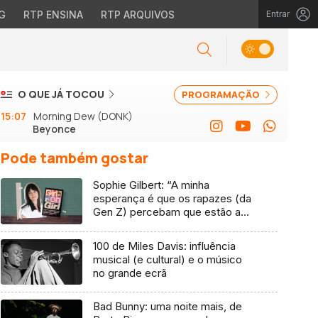
G
RTP ENSINA
RTP ARQUIVOS
Entrar
O QUE JÁ TOCOU
PROGRAMAÇÃO
15:07
Morning Dew (DONK)
Beyonce
Pode também gostar
Sophie Gilbert: “A minha
esperança é que os rapazes (da
Gen Z) percebam que estão a
vender-lhes uma mentira”
100 de Miles Davis: influência
musical (e cultural) e o músico
no grande ecrã
Bad Bunny: uma noite mais, de