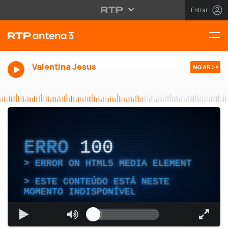
Entrar
Valentina Jesus
NO AR
ERRO
100
ERROR ON HTML5 MEDIA ELEMENT
ESTE CONTEÚDO ESTÁ NESTE
MOMENTO INDISPONÍVEL