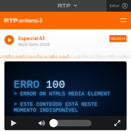
Entrar
Especial A3
NO AR
Bons Sons 2026
ERRO
100
ERROR ON HTML5 MEDIA ELEMENT
ESTE CONTEÚDO ESTÁ NESTE
MOMENTO INDISPONÍVEL