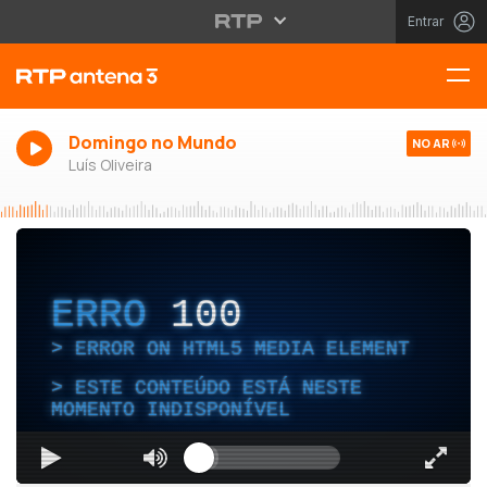
Entrar
Domingo no Mundo
NO AR
Luís Oliveira
ERRO
100
ERROR ON HTML5 MEDIA ELEMENT
ESTE CONTEÚDO ESTÁ NESTE
MOMENTO INDISPONÍVEL