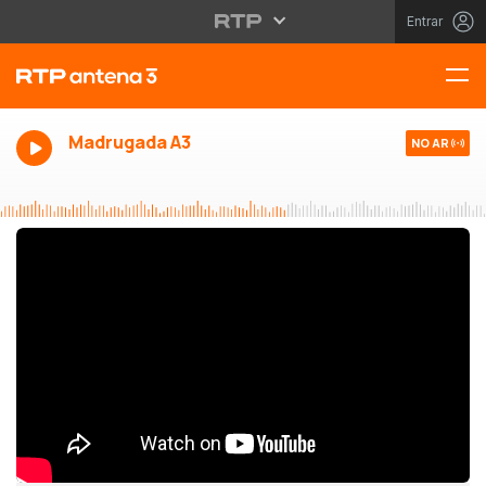
Entrar
Madrugada A3
NO AR