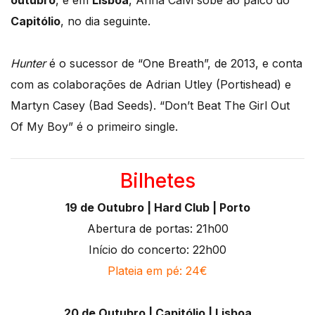
outubro
, e em
Lisboa
, Anna Calvi sobe ao palco do
Capitólio
, no dia seguinte.
Hunter
é o sucessor de “One Breath”, de 2013, e conta
com as colaborações de Adrian Utley (Portishead) e
Martyn Casey (Bad Seeds). “Don’t Beat The Girl Out
Of My Boy” é o primeiro single.
Bilhetes
19 de Outubro | Hard Club | Porto
Abertura de portas: 21h00
Início do concerto: 22h00
Plateia em pé: 24€
20 de Outubro | Capitólio | Lisboa