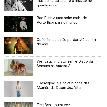
musical (e cultural) e o músico no
grande ecrã
Bad Bunny: uma noite mais, de
Porto Rico para o mundo
Os 10 filmes a não perder até ao fim
do ano
Wet Leg: “moisturizer” é Disco da
Semana na Antena 3
“Desenjoa” é a nova rubrica das
Manhãs da 3 com Joa Vitor
Eleições… outra vez