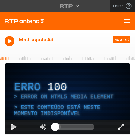
Entrar
Madrugada A3
NO AR
ERRO
100
ERROR ON HTML5 MEDIA ELEMENT
ESTE CONTEÚDO ESTÁ NESTE
MOMENTO INDISPONÍVEL