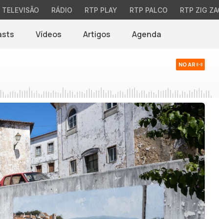
TELEVISÃO
RÁDIO
RTP PLAY
RTP PALCO
RTP ZIG ZA
asts
Vídeos
Artigos
Agenda
NO AR