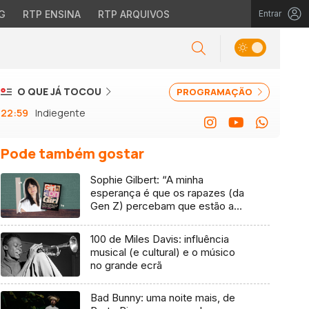
G
RTP ENSINA
RTP ARQUIVOS
Entrar
O QUE JÁ TOCOU
PROGRAMAÇÃO
22:59
Indiegente
Pode também gostar
Sophie Gilbert: “A minha
esperança é que os rapazes (da
Gen Z) percebam que estão a
vender-lhes uma mentira”
100 de Miles Davis: influência
musical (e cultural) e o músico
no grande ecrã
Bad Bunny: uma noite mais, de