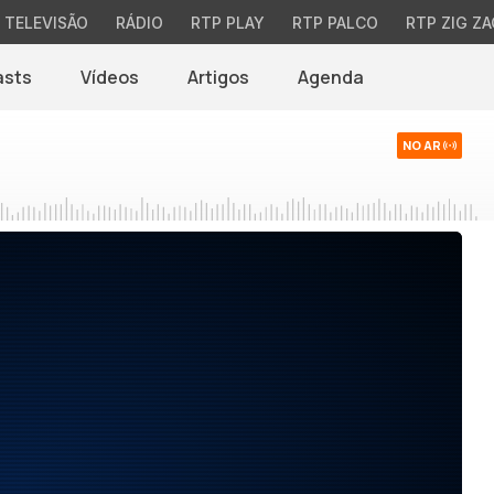
TELEVISÃO
RÁDIO
RTP PLAY
RTP PALCO
RTP ZIG ZA
asts
Vídeos
Artigos
Agenda
NO AR