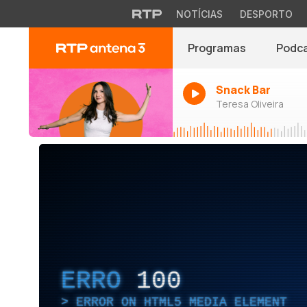
NOTÍCIAS
DESPORTO
Programas
Podc
Snack Bar
Teresa Oliveira
ERRO
100
ERROR ON HTML5 MEDIA ELEMENT