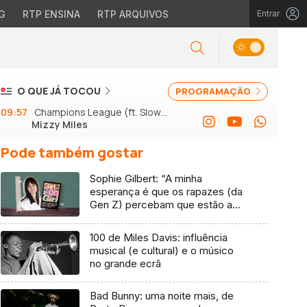
G
RTP ENSINA
RTP ARQUIVOS
Entrar
O QUE JÁ TOCOU
PROGRAMAÇÃO
09:57
Champions League (ft. Slow J
Mizzy Miles
e GSon)
Pode também gostar
Sophie Gilbert: “A minha
esperança é que os rapazes (da
Gen Z) percebam que estão a
vender-lhes uma mentira”
100 de Miles Davis: influência
musical (e cultural) e o músico
no grande ecrã
Bad Bunny: uma noite mais, de