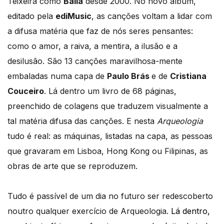
Teixeira como
Balla
desde 2000. No novo álbum,
editado pela
ediMusic
, as canções voltam a lidar com
a difusa matéria que faz de nós seres pensantes:
como o amor, a raiva, a mentira, a ilusão e a
desilusão. São 13 canções maravilhosa-mente
embaladas numa capa de
Paulo Brás
e de
Cristiana
Couceiro
. Lá dentro um livro de 68 páginas,
preenchido de colagens que traduzem visualmente a
tal matéria difusa das canções. E nesta
Arqueologia
tudo é real: as máquinas, listadas na capa, as pessoas
que gravaram em Lisboa, Hong Kong ou Filipinas, as
obras de arte que se reproduzem.
Tudo é passível de um dia no futuro ser redescoberto
noutro qualquer exercício de Arqueologia.
Lá dentro,