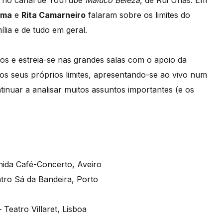
 no canal de YouTube
Maluco Beleza
, de Rui Unas. Em
ama
e
Rita Camarneiro
falaram sobre os limites do
ília e de tudo em geral.
s e estreia-se nas grandes salas com o apoio da
 os seus próprios limites, apresentando-se ao vivo num
inuar a analisar muitos assuntos importantes (e os
ida Café-Concerto, Aveiro
tro Sá da Bandeira, Porto
eatro Villaret, Lisboa