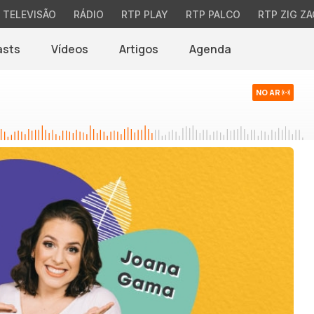
TELEVISÃO
RÁDIO
RTP PLAY
RTP PALCO
RTP ZIG ZA
asts
Vídeos
Artigos
Agenda
NO AR