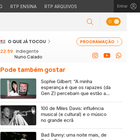
G
RTP ENSINA
RTP ARQUIVOS
Entrar
O QUE JÁ TOCOU
PROGRAMAÇÃO
22:59
Indiegente
Nuno Calado
Pode também gostar
Sophie Gilbert: “A minha
esperança é que os rapazes (da
Gen Z) percebam que estão a
vender-lhes uma mentira”
100 de Miles Davis: influência
musical (e cultural) e o músico
no grande ecrã
Bad Bunny: uma noite mais, de