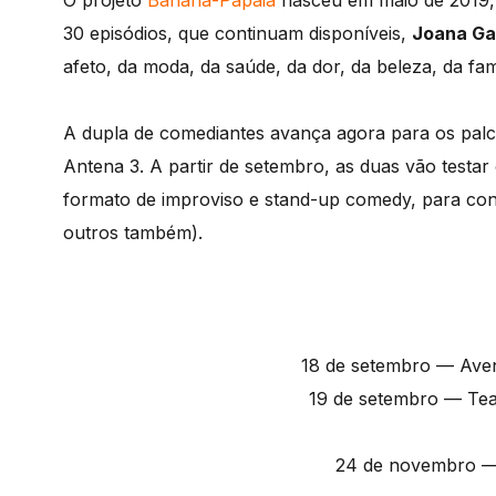
O projeto
Banana-Papaia
nasceu em maio de 2019,
30 episódios, que continuam disponíveis,
Joana G
afeto, da moda, da saúde, da dor, da beleza, da fam
A dupla de comediantes avança agora para os palco
Antena 3. A partir de setembro, as duas vão testar
formato de improviso e stand-up comedy, para cont
outros também).
18 de setembro — Aven
19 de setembro — Tea
24 de novembro — T