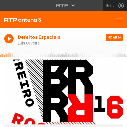
Entrar
Defeitos Especiais
NO AR
Luís Oliveira