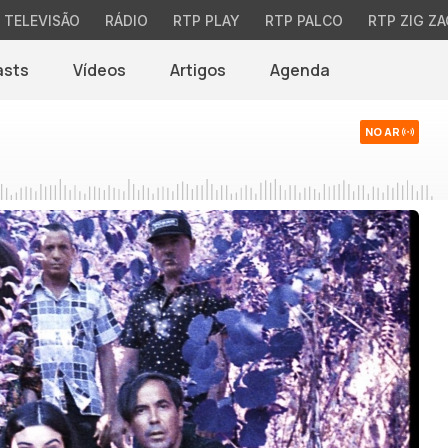
TELEVISÃO
RÁDIO
RTP PLAY
RTP PALCO
RTP ZIG ZA
asts
Vídeos
Artigos
Agenda
NO AR