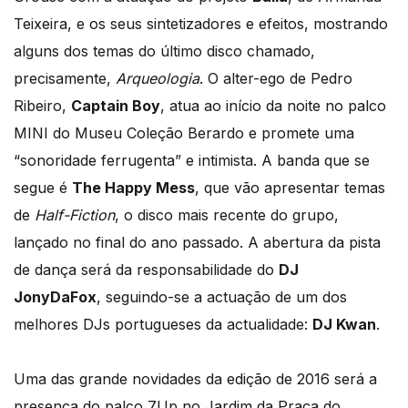
Teixeira, e os seus sintetizadores e efeitos, mostrando
alguns dos temas do último disco chamado,
precisamente,
Arqueologia
. O alter-ego de Pedro
Ribeiro,
Captain Boy
, atua ao início da noite no palco
MINI do Museu Coleção Berardo e promete uma
“sonoridade ferrugenta” e intimista. A banda que se
segue é
The Happy Mess
, que vão apresentar temas
de
Half-Fiction
, o disco mais recente do grupo,
lançado no final do ano passado. A abertura da pista
de dança será da responsabilidade do
DJ
JonyDaFox
, seguindo-se a actuação de um dos
melhores DJs portugueses da actualidade:
DJ Kwan
.
Uma das grande novidades da edição de 2016 será a
presença do palco 7Up no Jardim da Praça do