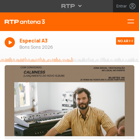
Entrar
Especial A3
NO AR
Bons Sons 2026