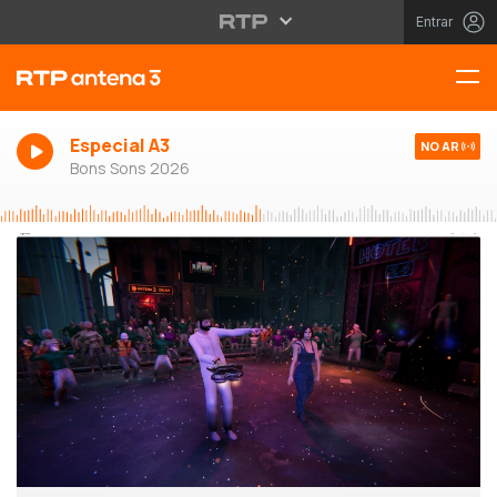
Entrar
Especial A3
NO AR
Bons Sons 2026