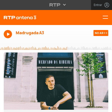
Entrar
Madrugada A3
NO AR