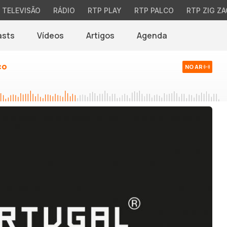
TELEVISÃO
RÁDIO
RTP PLAY
RTP PALCO
RTP ZIG ZA
asts
Vídeos
Artigos
Agenda
co
NO AR